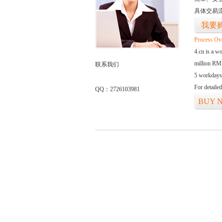
具体交易
我要
Process Ov
4.cn is a w
million RMB
联系我们
5 workdays
For detaile
QQ：2726103981
BUY 