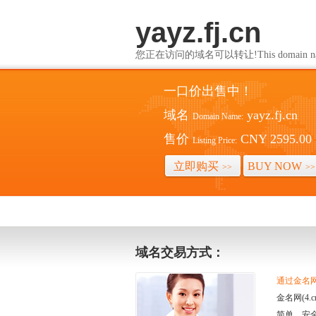
yayz.fj.cn
您正在访问的域名可以转让!This domain name i
一口价出售中！
域名
yayz.fj.cn
Domain Name:
售价
CNY 2595.00
Listing Price:
立即购买
BUY NOW
>>
>>
域名交易方式：
通过金名网(
金名网(4
简单、安