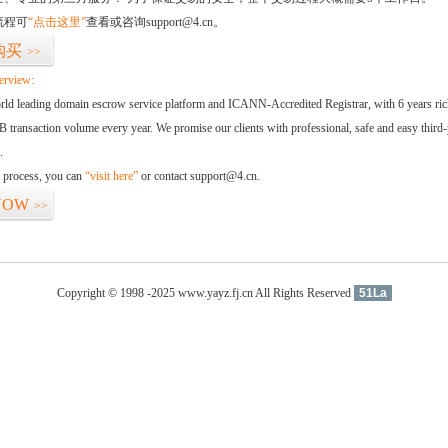
流程可
“点击这里”
查看或咨询support@4.cn。
购买
>>
erview:
orld leading domain escrow service platform and ICANN-Accredited Registrar, with 6 years ri
 transaction volume every year. We promise our clients with professional, safe and easy third-
.
d process, you can
“visit here”
or contact support@4.cn.
NOW
>>
Copyright © 1998 -2025 www.yayz.fj.cn All Rights Reserved
51La